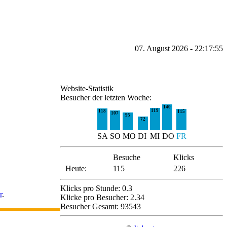
07. August 2026 - 22:17:55
Website-Statistik
Besucher der letzten Woche:
140
119
118
115
107
95
72
SA
SO
MO
DI
MI
DO
FR
Besuche
Klicks
Heute:
115
226
Klicks pro Stunde: 0.3
r
.
Klicke pro Besucher: 2.34
Besucher Gesamt: 93543