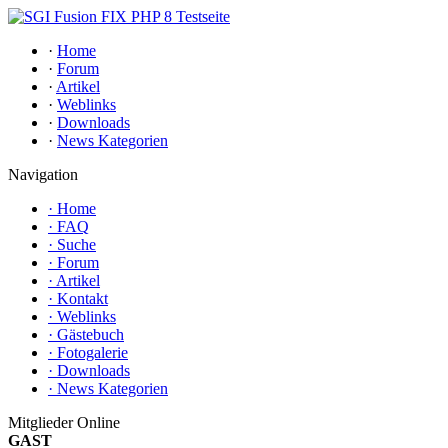
·
Home
·
Forum
·
Artikel
·
Weblinks
·
Downloads
·
News Kategorien
Navigation
·
Home
·
FAQ
·
Suche
·
Forum
·
Artikel
·
Kontakt
·
Weblinks
·
Gästebuch
·
Fotogalerie
·
Downloads
·
News Kategorien
Mitglieder Online
GAST