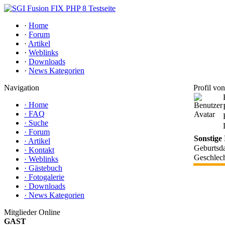
·
Home
·
Forum
·
Artikel
·
Weblinks
·
Downloads
·
News Kategorien
Navigation
Profil vo
·
Home
·
FAQ
·
Suche
·
Forum
Sonstige
·
Artikel
Geburtsd
·
Kontakt
Geschlec
·
Weblinks
·
Gästebuch
·
Fotogalerie
·
Downloads
·
News Kategorien
Mitglieder Online
GAST