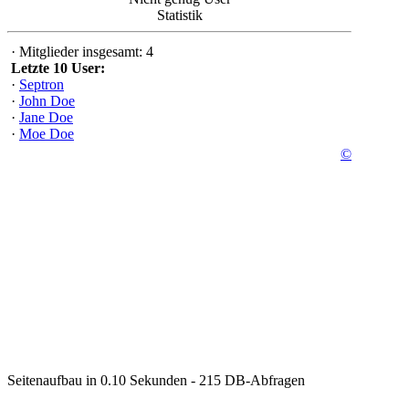
Statistik
·
Mitglieder insgesamt: 4
Letzte 10 User:
·
Septron
·
John Doe
·
Jane Doe
·
Moe Doe
©
Seitenaufbau in 0.10 Sekunden - 215 DB-Abfragen