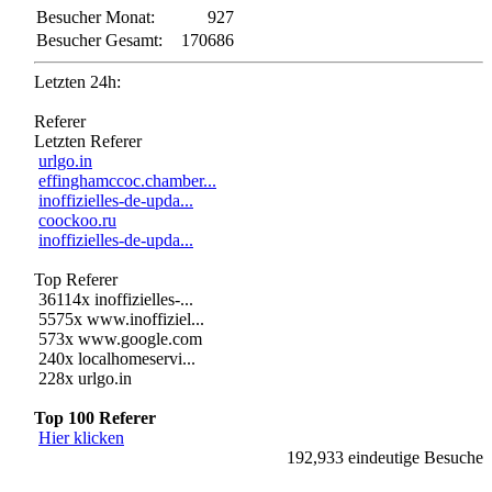
Besucher Monat:
927
Besucher Gesamt:
170686
Letzten 24h:
Referer
Letzten Referer
urlgo.in
effinghamccoc.chamber...
inoffizielles-de-upda...
coockoo.ru
inoffizielles-de-upda...
Top Referer
36114x inoffizielles-...
5575x www.inoffiziel...
573x www.google.com
240x localhomeservi...
228x urlgo.in
Top 100 Referer
Hier klicken
192,933 eindeutige Besuche