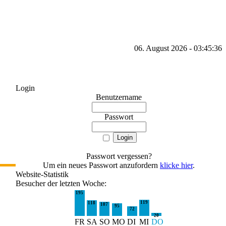
06. August 2026 - 03:45:36
Login
Benutzername
Passwort
Passwort vergessen?
Um ein neues Passwort anzufordern
klicke hier
.
Website-Statistik
Besucher der letzten Woche:
195
119
118
107
95
72
20
FR
SA
SO
MO
DI
MI
DO